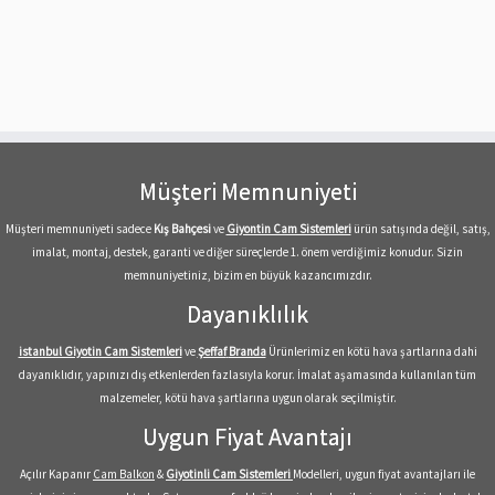
Müşteri Memnuniyeti
Müşteri memnuniyeti sadece
Kış Bahçesi
ve
Giyontin Cam Sistemleri
ürün satışında değil, satış,
imalat, montaj, destek, garanti ve diğer süreçlerde 1. önem verdiğimiz konudur. Sizin
memnuniyetiniz, bizim en büyük kazancımızdır.
Dayanıklılık
istanbul Giyotin Cam Sistemleri
ve
Şeffaf
Branda
Ürünlerimiz en kötü hava şartlarına dahi
dayanıklıdır, yapınızı dış etkenlerden fazlasıyla korur. İmalat aşamasında kullanılan tüm
malzemeler, kötü hava şartlarına uygun olarak seçilmiştir.
Uygun Fiyat Avantajı
Açılır Kapanır
Cam Balkon
&
Giyotinli Cam Sistemleri
Modelleri, uygun fiyat avantajları ile