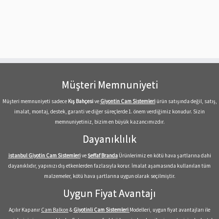
Müşteri Memnuniyeti
Müşteri memnuniyeti sadece
Kış Bahçesi
ve
Giyontin Cam Sistemleri
ürün satışında değil, satış,
imalat, montaj, destek, garanti ve diğer süreçlerde 1. önem verdiğimiz konudur. Sizin
memnuniyetiniz, bizim en büyük kazancımızdır.
Dayanıklılık
istanbul Giyotin Cam Sistemleri
ve
Şeffaf
Branda
Ürünlerimiz en kötü hava şartlarına dahi
dayanıklıdır, yapınızı dış etkenlerden fazlasıyla korur. İmalat aşamasında kullanılan tüm
malzemeler, kötü hava şartlarına uygun olarak seçilmiştir.
Uygun Fiyat Avantajı
Açılır Kapanır
Cam Balkon
&
Giyotinli Cam Sistemleri
Modelleri, uygun fiyat avantajları ile