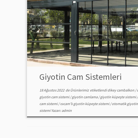
Giyotin Cam Sistemleri
18 Ağustos 2022
de
Ürünlerimiz
etiketlendi
dikey cambalkon
/
giyotin cam sistemi
/
giyotin camlama
/
giyotin küpeşte sistemi
cam sistemi
/
ısıcam'lı giyotin küpeşte sistemi
/
otomatik giyotin
sistemi
Yazarı:
admin