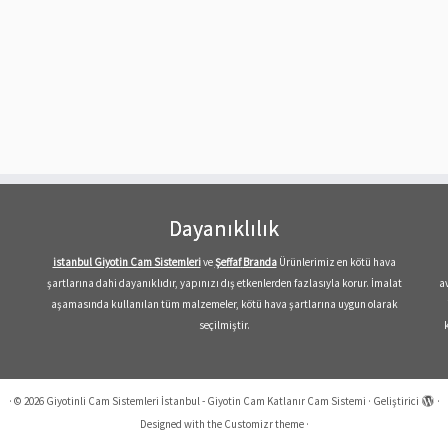
Dayanıklılık
istanbul Giyotin Cam Sistemleri
ve
Şeffaf
Branda
Ürünlerimiz en kötü hava
şartlarına dahi dayanıklıdır, yapınızı dış etkenlerden fazlasıyla korur. İmalat
a
aşamasında kullanılan tüm malzemeler, kötü hava şartlarına uygun olarak
seçilmiştir.
·
© 2026
Giyotinli Cam Sistemleri İstanbul - Giyotin Cam Katlanır Cam Sistemi
·
Geliştirici
·
Designed with the
Customizr theme
·