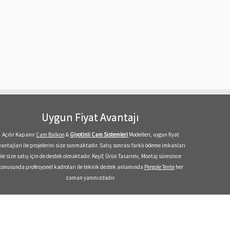
Uygun Fiyat Avantajı
Açılır Kapanır
Cam Balkon
&
Giyotinli Cam Sistemleri
Modelleri, uygun fiyat
vantajları ile projelerini size sunmaktadır. Satış sonrası farklı ödeme imkanları
ile size satış için de destek olmaktadır. Keşif, Ürün Tasarımı, Montaj süresince
konusunda profesyonel kadroları ile teknik destek anlamında
Pergole Tente
her
zaman yanınızdadır.