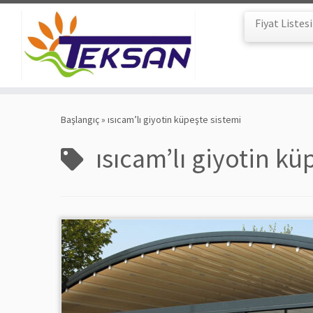
Fiyat Listesi
Skip
to
Başlangıç
»
ısıcam’lı giyotin küpeşte sistemi
content
ısıcam’lı giyotin kü