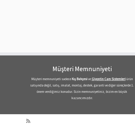
Müşteri Memnuniyeti
Müşteri memnuniyeti sadece
Kış Bahçesi
ve
Giyontin Cam Sistemleri
ürün
satışında değil, satış, imalat, montaj, destek, garanti ve diğer süreçlerde 1.
önem verdiğimiz konudur. Sizin memnuniyetiniz, bizim en büyük
kazancımızdır.