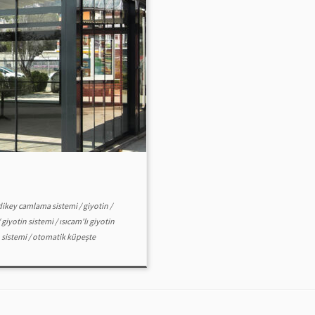
dikey camlama sistemi
/
giyotin
/
/
giyotin sistemi
/
ısıcam'lı giyotin
 sistemi
/
otomatik küpeşte