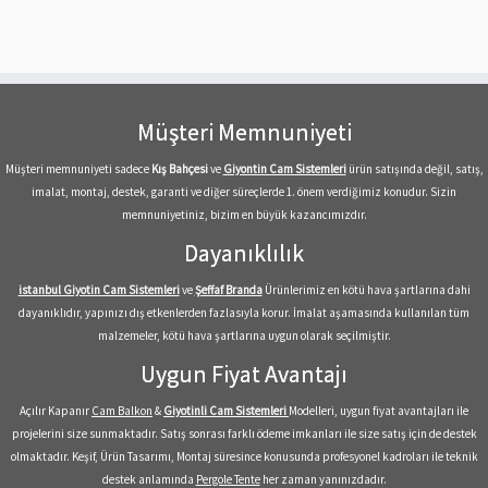
Müşteri Memnuniyeti
Müşteri memnuniyeti sadece
Kış Bahçesi
ve
Giyontin Cam Sistemleri
ürün satışında değil, satış,
imalat, montaj, destek, garanti ve diğer süreçlerde 1. önem verdiğimiz konudur. Sizin
memnuniyetiniz, bizim en büyük kazancımızdır.
Dayanıklılık
istanbul Giyotin Cam Sistemleri
ve
Şeffaf
Branda
Ürünlerimiz en kötü hava şartlarına dahi
dayanıklıdır, yapınızı dış etkenlerden fazlasıyla korur. İmalat aşamasında kullanılan tüm
malzemeler, kötü hava şartlarına uygun olarak seçilmiştir.
Uygun Fiyat Avantajı
Açılır Kapanır
Cam Balkon
&
Giyotinli Cam Sistemleri
Modelleri, uygun fiyat avantajları ile
projelerini size sunmaktadır. Satış sonrası farklı ödeme imkanları ile size satış için de destek
olmaktadır. Keşif, Ürün Tasarımı, Montaj süresince konusunda profesyonel kadroları ile teknik
destek anlamında
Pergole Tente
her zaman yanınızdadır.